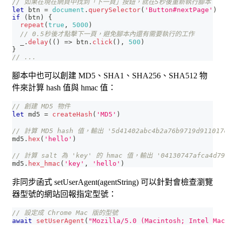
// 如果在現在網頁中找到「下一頁」按鈕，就在5秒後重新執行腳本
let
 btn 
=
document
.
querySelector
(
'Button#nextPage'
)
if
(
btn
)
{
repeat
(
true
,
5000
)
// 0.5秒後才點擊下一頁，避免腳本內還有需要執行的工作
  _
.
delay
(
(
)
=>
 btn
.
click
(
)
,
500
)
}
// ...
腳本中也可以創建 MD5、SHA1、SHA256、SHA512 物
件來計算 hash 值與 hmac 值：
// 創建 MD5 物件
let
 md5 
=
createHash
(
'MD5'
)
// 計算 MD5 hash 值，輸出 '5d41402abc4b2a76b9719d911017
md5
.
hex
(
'hello'
)
// 計算 salt 為 'key' 的 hmac 值，輸出 '04130747afca4d79e
md5
.
hex_hmac
(
'key'
,
'hello'
)
非同步函式 setUserAgent(agentString) 可以針對會檢查瀏覽
器型號的網站回報指定型號：
// 設定成 Chrome Mac 版的型號
await
setUserAgent
(
"Mozilla/5.0 (Macintosh; Intel Mac