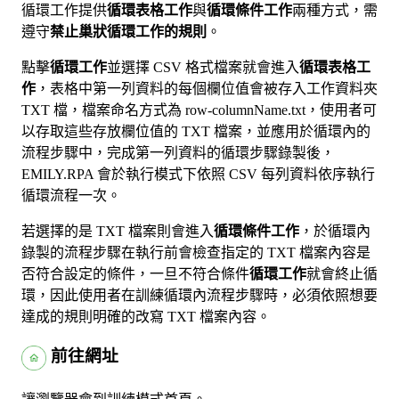
循環工作提供
循環表格工作
與
循環條件工作
兩種方式，需
遵守
禁止巢狀循環工作的規則
。
點擊
循環工作
並選擇 CSV 格式檔案就會進入
循環表格工
作
，表格中第一列資料的每個欄位值會被存入工作資料夾
TXT 檔，檔案命名方式為 row-columnName.txt，使用者可
以存取這些存放欄位值的 TXT 檔案，並應用於循環內的
流程步驟中，完成第一列資料的循環步驟錄製後，
EMILY.RPA 會於執行模式下依照 CSV 每列資料依序執行
循環流程一次。
若選擇的是 TXT 檔案則會進入
循環條件工作
，於循環內
錄製的流程步驟在執行前會檢查指定的 TXT 檔案內容是
否符合設定的條件，一旦不符合條件
循環工作
就會終止循
環，因此使用者在訓練循環內流程步驟時，必須依照想要
達成的規則明確的改寫 TXT 檔案內容。
前往網址