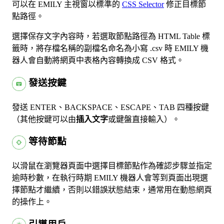
可以在 EMILY 主視窗以標準的
CSS Selector
修正目標節
點路徑。
選擇保存文字內容時，若選取節點路徑為 HTML Table 標
籤時，將存檔名稱的副檔名命名為小寫 .csv 時 EMILY 機
器人會自動將網頁中表格內容轉換成 CSV 格式。
發送按鍵
發送 ENTER、BACKSPACE、ESCAPE、TAB 四種按鍵
（其他按鍵可以由
插入文字
或鍵盤直接輸入）。
等待節點
以滑鼠在瀏覽器頁面中選擇目標節點作為確認步驟並指定
逾時秒數，在執行時期 EMILY 機器人會等到頁面出現選
擇節點才繼續，否則以錯誤狀態結束，通常用在動態網頁
的操作上。