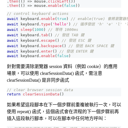
.
then
(
(
)
=>
 mouse
.
clickLeft
(
)
)
.
then
(
(
)
=>
 mouse
.
enable
(
false
)
)
// control keybaord actions
await
 keyboard
.
enable
(
true
)
// enable(true) 會將
await
 keyboard
.
type
(
'hello'
)
// 循序發送 'h' 'e' 'l' '
await
sleep
(
1000
)
// 等待 1000ms
await
 keyboard
.
tab
(
)
// 發送 TAB 鍵
await
 keyboard
.
escape
(
)
// 發送 ESC 鍵
await
 keyboard
.
backspace
(
)
// 發送 BACK SPACE 鍵
await
 keyboard
.
enter
(
)
// 發送 ENTER 鍵
await
 keyboard
.
enable
(
false
)
針對需要清除瀏覽器 session 資料（例如 cookie）的應用
場景，可以使用 clearSessionData() 函式，需注意
clearSessionData() 是非同步函式
// clear browser session data
return
clearSessionData
(
)
如果希望這段腳本在下一個步驟前重複被執行一次，可以
使用 repeat() 函式，這個函式會在流程的下一個步驟前再
插入這段執行腳本，可以在腳本中任何地方呼叫：