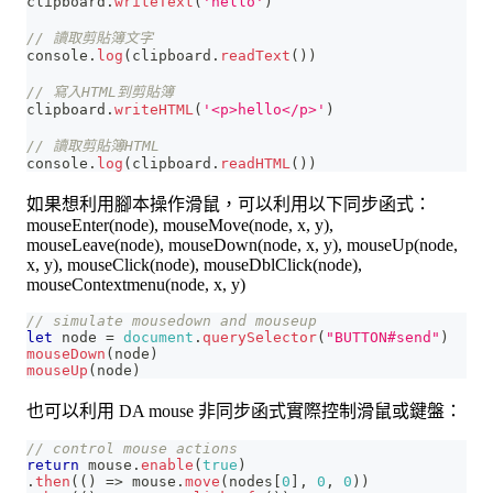
clipboard
.
writeText
(
'hello'
)
// 讀取剪貼簿文字
console
.
log
(
clipboard
.
readText
(
)
)
// 寫入HTML到剪貼簿
clipboard
.
writeHTML
(
'<p>hello</p>'
)
// 讀取剪貼簿HTML
console
.
log
(
clipboard
.
readHTML
(
)
)
如果想利用腳本操作滑鼠，可以利用以下同步函式：
mouseEnter(node), mouseMove(node, x, y),
mouseLeave(node), mouseDown(node, x, y), mouseUp(node,
x, y), mouseClick(node), mouseDblClick(node),
mouseContextmenu(node, x, y)
// simulate mousedown and mouseup
let
 node 
=
document
.
querySelector
(
"BUTTON#send"
)
mouseDown
(
node
)
mouseUp
(
node
)
也可以利用 DA mouse 非同步函式實際控制滑鼠或鍵盤：
// control mouse actions
return
 mouse
.
enable
(
true
)
.
then
(
(
)
=>
 mouse
.
move
(
nodes
[
0
]
,
0
,
0
)
)