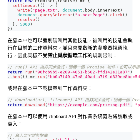
return
new
Promise
(
(
resolve
)
=>
{
setTimeout
(
(
)
=>
{
write
(
"page.txt"
,
document
.
body
.
innerText
)
document
.
querySelector
(
"a.nextPage"
)
.
click
(
)
resolve
(
)
}
,
5000
)
}
)
在腳本中也可以識別碼叫用其他技能，被叫用的技能會執
行在目前的工作資料夾，並且會開啟新的瀏覽器視窗執
行，因此同樣不受
禁止巢狀循環工作
的規則限制：
// run() API 為非同步函式，回傳一個 Promise 物件，也可以串接
return
run
(
"96fcb9b5-e209-4051-b502-ffd142e31a87"
)
.
then
(
(
)
=>
run
(
"bb0a7f40-47e8-40ad-a7f9-d839ee8bcc5d
或是在腳本中下載檔案到工作資料夾：
// download(url, filename) API 為非同步函式，回傳一個 Pr
return
download
(
"https://example.com/pricing.pdf"
,
"p
在腳本中可以使用 clipboard API 對作業系統剪貼簿讀取或
寫入：
// 寫入文字到剪貼簿