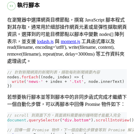
執行腳本
在瀏覽器中選擇網頁目標節點，撰寫 JavaScript 腳本程式
對其存取，通常用於細部操作網頁元素或是彈性擷取網頁
資訊。選擇到的可能目標節點以腳本中變數 nodes[] 陣列
表示，並支援
lodash.js
與
moment.js
工具函式庫以及
read(filename, encoding='utf8'), write(filename, content),
remove(filename), repeat(true, delay=3000ms) 等工作資料夾
處理函式。
// 針對新聞網頁的新聞列表，擷取每則新聞摘要內容
nodes
.
forEach
(
(
node
,
 index
)
=>
{
write
(
'news-'
+
 index 
+
'.txt'
,
 node
.
innerText
)
}
)
若想要執行腳本並等到腳本中的非同步函式完成才繼續下
一個自動化步驟，可以再腳本中回傳 Promise 物件如下：
// scroll 到頁面下方，頁面資料需要幾秒鐘時間才能載入完全
document
.
querySelector
(
"div.bottom"
)
.
scrollIntoView
(
)
// 回傳一個 Promise 物件，下一個自動化步驟會等到 Promise 解決