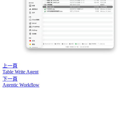
上一頁
Table Write Agent
下一頁
Agentic Workflow